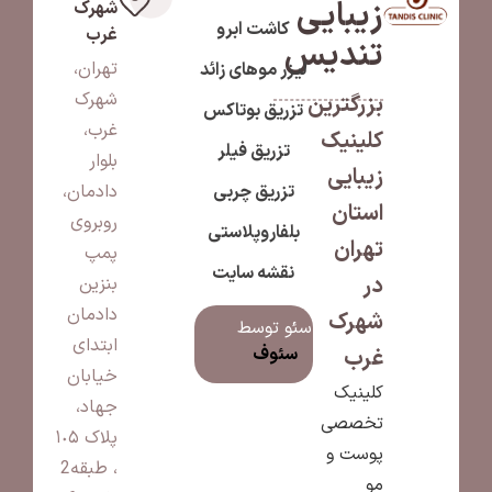
زیبایی
شهرک
کاشت ابرو
غرب
تندیس
تهران،
لیزر موهای زائد
شهرک
بزرگترین
تزریق بوتاکس
غرب،
کلینیک
تزریق فیلر
بلوار
زیبایی
تزریق چربی
دادمان،
استان
روبروی
بلفاروپلاستی
تهران
پمپ
نقشه سایت
در
بنزین
دادمان
شهرک
سئو توسط
ابتدای
سئوف
غرب
خیابان
کلینیک
جهاد،
تخصصی
پلاک ١٠۵
پوست و
، طبقه2
مو