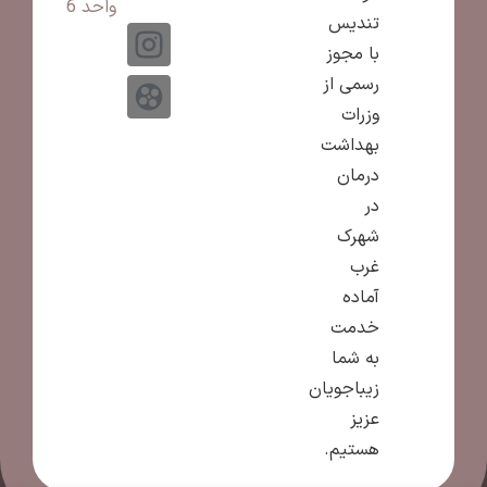
واحد 6
تندیس
با مجوز
رسمی از
وزرات
بهداشت
درمان
در
شهرک
غرب
آماده
خدمت
به شما
زیباجویان
عزیز
هستیم.