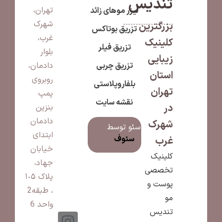
تندیس
تهران،
لیزر موهای زائد
شهرک
بزرگترین
تزریق بوتاکس
غرب،
کلینیک
تزریق فیلر
بلوار
زیبایی
تزریق چربی
دادمان،
استان
روبروی
بلفاروپلاستی
تهران
پمپ
نقشه سایت
در
بنزین
دادمان
شهرک
سئو توسط
ابتدای
سئوف
غرب
خیابان
کلینیک
جهاد،
تخصصی
پلاک ١٠۵
پوست و
، طبقه2
مو
واحد 6
تندیس