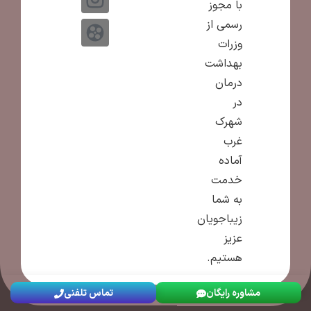
با مجوز
رسمی از
وزرات
بهداشت
درمان
در
شهرک
غرب
آماده
خدمت
به شما
زیباجویان
عزیز
هستیم.
مشاوره رایگان
تماس تلفنی