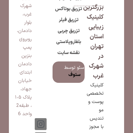
شهرک
بزرگترین
تزریق بوتاکس
غرب،
کلینیک
تزریق فیلر
بلوار
زیبایی
تزریق چربی
دادمان،
استان
روبروی
بلفاروپلاستی
تهران
پمپ
نقشه سایت
در
بنزین
دادمان
شهرک
سئو توسط
ابتدای
سئوف
غرب
خیابان
کلینیک
جهاد،
تخصصی
پلاک ١٠۵
پوست و
، طبقه2
مو
واحد 6
تندیس
با مجوز