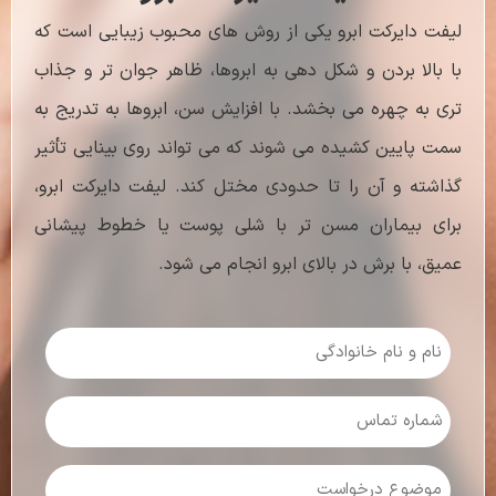
لیفت دایرکت ابرو یکی از روش‌ های محبوب زیبایی است که
با بالا بردن و شکل ‌دهی به ابروها، ظاهر جوان‌ تر و جذاب
‌تری به چهره می ‌بخشد. با افزایش سن، ابروها به تدریج به
سمت پایین کشیده می شوند که می ‌تواند روی بینایی تأثیر
گذاشته و آن را تا حدودی مختل کند. لیفت دایرکت ابرو،
برای بیماران مسن ‌تر با شلی پوست یا خطوط پیشانی
عمیق، با برش در بالای ابرو انجام می ‌شود.
نام
و
نام
خانوادگی
شماره
(Required)
تماس
(Required)
موضوع
درخواست