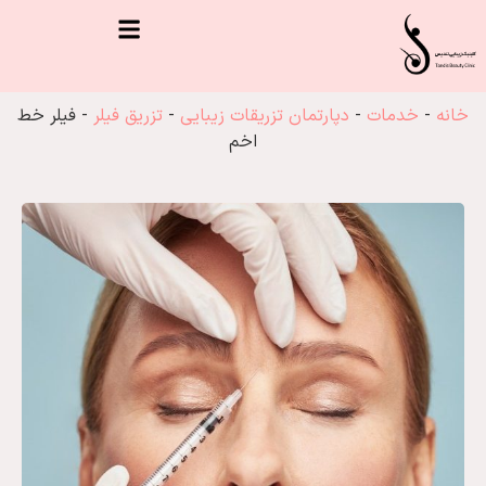
خانه
-
خدمات
-
دپارتمان تزریقات زیبایی
-
تزریق فیلر
-
فیلر خط
اخم