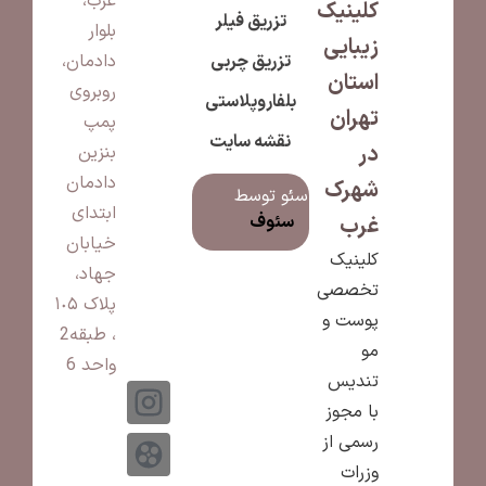
غرب،
کلینیک
تزریق فیلر
بلوار
زیبایی
تزریق چربی
دادمان،
استان
روبروی
بلفاروپلاستی
تهران
پمپ
نقشه سایت
در
بنزین
دادمان
شهرک
سئو توسط
ابتدای
سئوف
غرب
خیابان
کلینیک
جهاد،
تخصصی
پلاک ١٠۵
پوست و
، طبقه2
مو
واحد 6
تندیس
با مجوز
رسمی از
وزرات